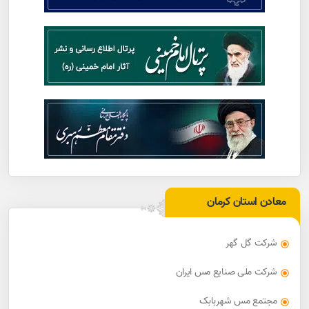
معادن استان کرمان
شرکت گل گهر
شرکت ملی صنایع مس ایران
مجتمع مس شهربابک