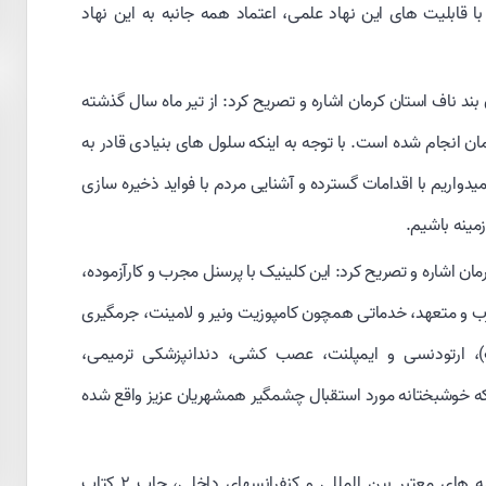
 قابلیت های این نهاد علمی، اعتماد همه جانبه به این نهاد
د ناف استان کرمان اشاره و تصریح کرد: از تیر ماه سال گذشته
نمونه خون بند ناف در کرمان انجام شده است. با توجه به اینکه سلول های بنیادی قادر به
دواریم با اقدامات گسترده و آشنایی مردم با فواید ذخیره سازی
مینه باشیم.
 اشاره و تصریح کرد: این کلینیک با پرسنل مجرب و کارآزموده،
جرب و متعهد، خدماتی همچون کامپوزیت ونیر و لامینت، جرمگیری
)، ارتودنسی و ایمپلنت، عصب کشی، دندانپزشکی ترمیمی،
 که خوشبختانه مورد استقبال چشمگیر همشهریان عزیز واقع شده
رییس جهاددانشگاهی استان کرمان، ارائه ۶ مقاله در مجله های معتبر بین المللی و کنفرانسهای داخلی، چاپ ۲ کتاب