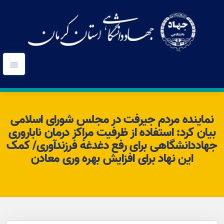
نماینده مردم جیرفت در مجلس شورای اسلامی
بیان کرد: استفاده از ظرفیت مراکز درمان ناباروری
جهاددانشگاهی برای رفع دغدغهٔ فرزندآوری/ کمک
این نهاد برای افزایش بهره وری معادن