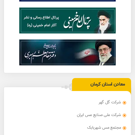
معادن استان کرمان
شرکت گل گهر
شرکت ملی صنایع مس ایران
مجتمع مس شهربابک