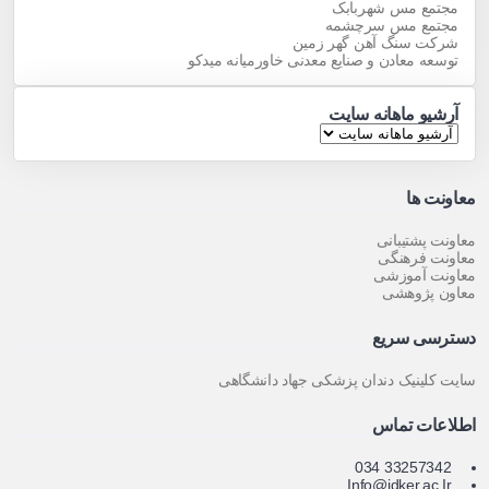
مجتمع مس شهربابک
مجتمع مس سرچشمه
شرکت سنگ آهن گهر زمین
توسعه معادن و صنایع معدنی خاورمیانه میدکو
آرشیو ماهانه سایت
معاونت ها
معاونت پشتیبانی
معاونت فرهنگی
معاونت آموزشی
معاون پژوهشی
دسترسی سریع
سایت کلینیک دندان پزشکی جهاد دانشگاهی
اطلاعات تماس
33257342 034
Info@jdker.ac.Ir