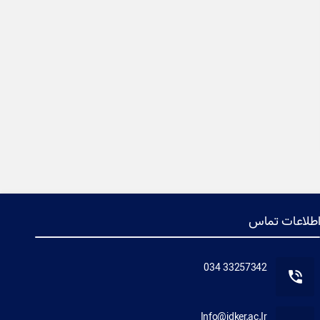
طلاعات تماس
33257342 034
Info@jdker.ac.Ir